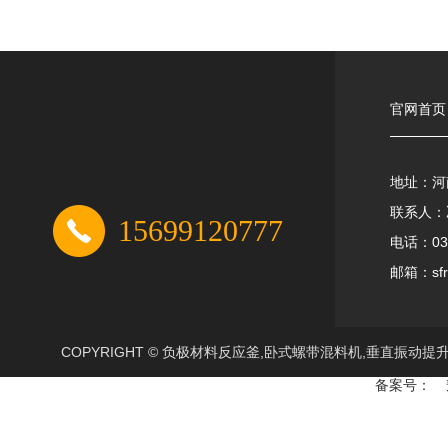
官网首页
地址：河
联系人：冯
15699120777
电话：037
邮箱：sfr
COPYRIGHT © 负极材料反应釜,卧式螺带混料机,垂直振动提升机
备案号：