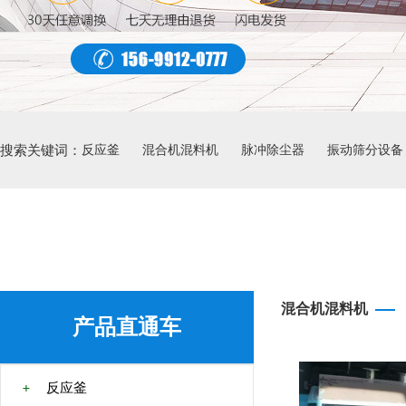
搜索关键词：
反应釜
混合机混料机
脉冲除尘器
振动筛分设备
混合机混料机
产品直通车
反应釜